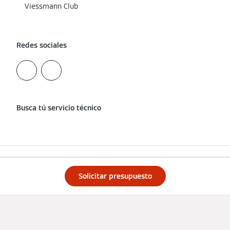
Viessmann Club
Redes sociales
Busca tú servicio técnico
Solicitar presupuesto
Aviso Legal
Protección de datos
Cookies y Seguimiento
Condiciones de uso
Declaración de accesibilidad