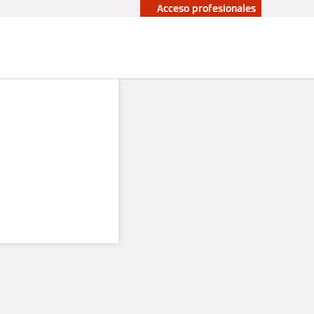
Acceso profesionales
upuesto sin
Profesionales
promiso
s: te
 que es