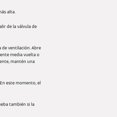
más alta.
ir de la válvula de
a de ventilación. Abre
mente media vuelta o
liente, mantén una
. En este momento, el
ueba también si la