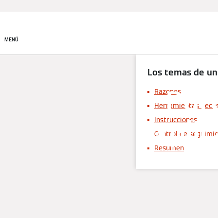
Productos
Soluciones de
climatización
MENÚ
Los temas de un
Purg
Razones
Herramientas neces
explic
Instrucciones
Control de seguimi
Resumen