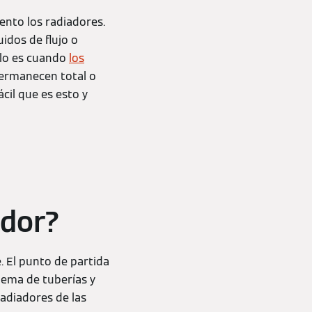
iento los radiadores.
idos de flujo o
ello es cuando
los
 permanecen total o
cil que es esto y
ador?
. El punto de partida
stema de tuberías y
radiadores de las