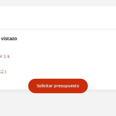
Servicio
Busca tu
Pres
técnico
producto
com
 vistazo
ar los radiadore
arias
amos lo sencillo
ento
Solicitar presupuesto