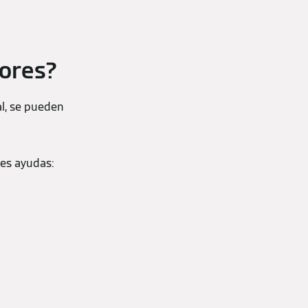
dores?
al, se pueden
tes ayudas: