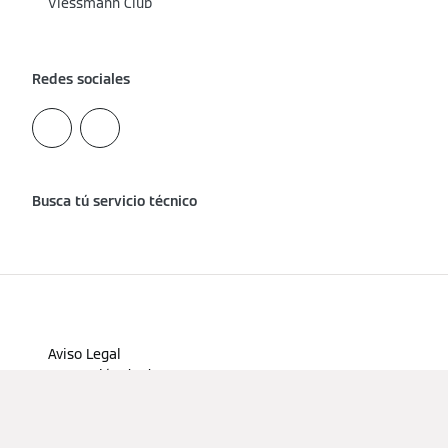
Viessmann Club
Redes sociales
Busca tú servicio técnico
Aviso Legal
Protección de datos
Cookies y Seguimiento
Condiciones de uso
Declaración de accesibilidad