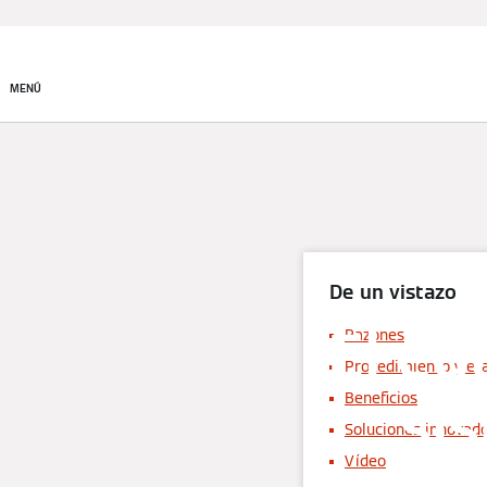
Productos
Soluciones de
climatización
MENÚ
De un vistazo
El eq
Razones
Procedimiento y et
si
Beneficios
Soluciones innovad
Vídeo