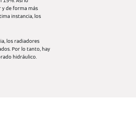
n 15%. Así lo
r y de forma más
tima instancia, los
a, los radiadores
dos. Por lo tanto, hay
brado hidráulico.