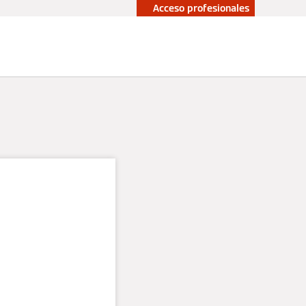
Acceso profesionales
upuesto sin
Profesionales
promiso
co del
ión