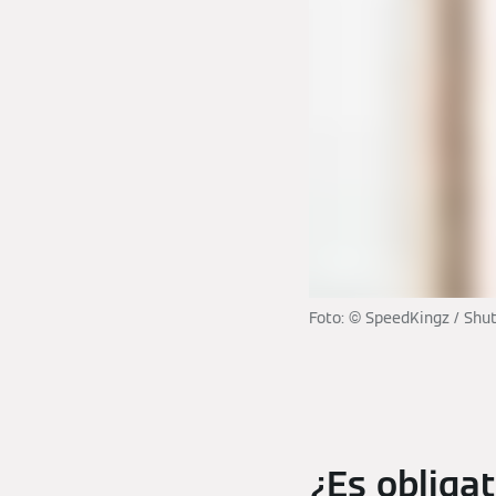
Foto: © SpeedKingz / Shu
¿Es obligat