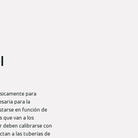
l
ásicamente para
saria para la
starse en función de
s que van a los
or deben calibrarse con
ctan a las tuberías de