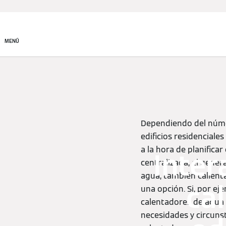
Productos
Soluciones de
climatización
MENÚ
Dependiendo del núme
edificios residenciale
a la hora de planificar
Inte
centralizada, el gene
agua, también calient
ca
una opción. Si, por ej
calentadores de agua d
necesidades y circun