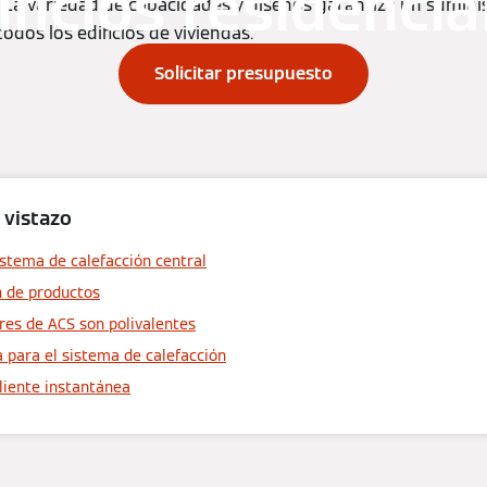
ificios residencia
 La variedad de capacidades y diseños garantiza un suminis
odos los edificios de viviendas.
Solicitar presupuesto
 vistazo
istema de calefacción central
n de productos
res de ACS son polivalentes
a para el sistema de calefacción
liente instantánea