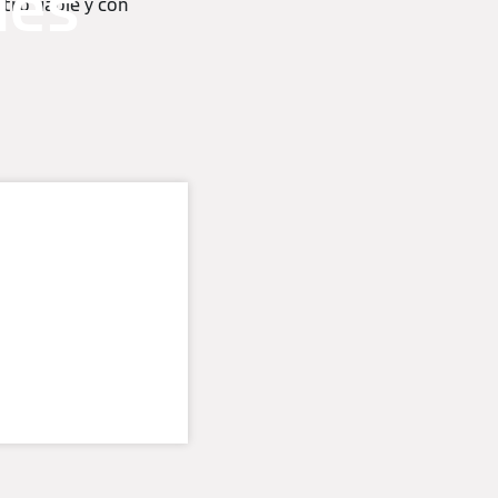
les
tro fiable y con