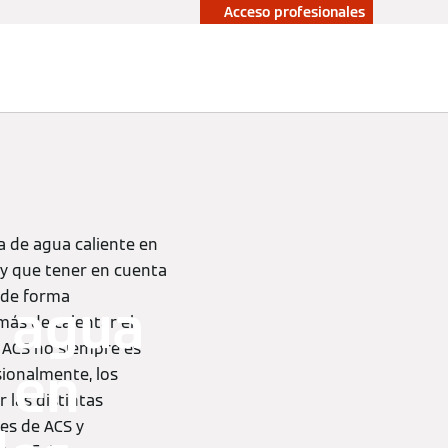
Acceso profesionales
upuesto sin
Profesionales
promiso
 de agua caliente en
ay que tener en cuenta
r de forma
 agua
más de calentar el
e ACS no siempre es
 en
sionalmente, los
 las distintas
es de ACS y