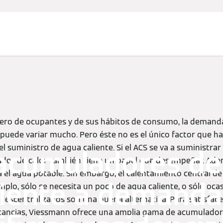
Servicio
Busca tu
Pres
técnico
producto
com
ro de ocupantes y de sus hábitos de consumo, la demanda
s puede variar mucho. Pero éste no es el único factor que h
 el suministro de agua caliente. Si el ACS se va a suministra
racumuladores de
rador de calor también tiene un papel que desempeñar. Ade
a el agua potable. Sin embargo, el calentamiento central d
liente a demanda
emplo, sólo se necesita un poco de agua caliente, o sólo oca
escentralizados son una buena alternativa. Para satisfacer
stancias, Viessmann ofrece una amplia gama de acumulador