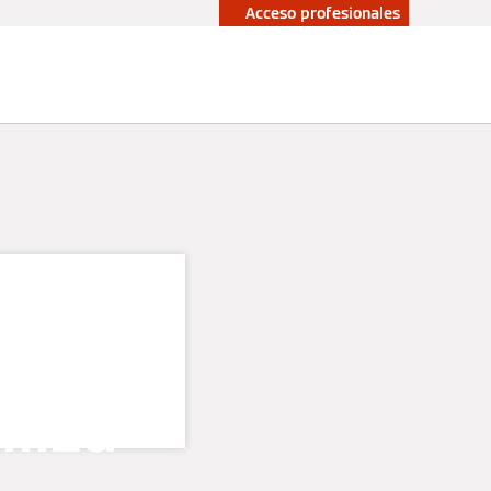
Acceso profesionales
upuesto sin
Profesionales
promiso
ación:
liza