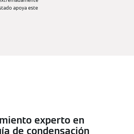
n extremadamente
Estado apoya este
miento experto en
gía de condensación