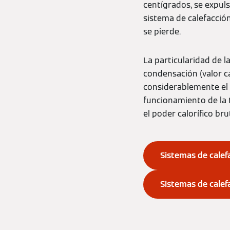
centígrados, se expul
sistema de calefacció
se pierde.
La particularidad de 
condensación (valor c
considerablemente el r
funcionamiento de la 
el poder calorífico br
Sistemas de calef
Sistemas de calef