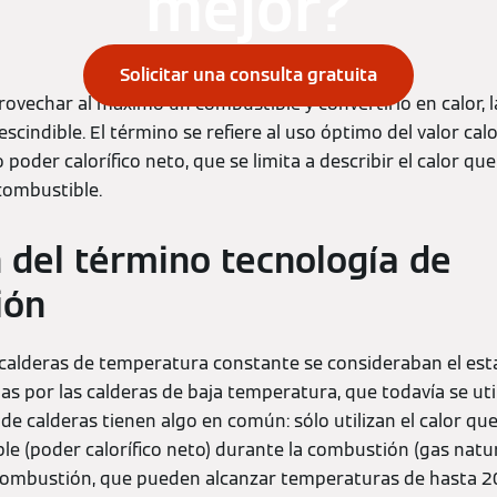
mejor?
Solicitar una consulta gratuita
rovechar al máximo un combustible y convertirlo en calor, l
cindible. El término se refiere al uso óptimo del valor calo
poder calorífico neto, que se limita a describir el calor q
ombustible.
n del término tecnología de
ión
s calderas de temperatura constante se consideraban el est
das por las calderas de baja temperatura, que todavía se ut
de calderas tienen algo en común: sólo utilizan el calor q
e (poder calorífico neto) durante la combustión (gas natur
 combustión, que pueden alcanzar temperaturas de hasta 