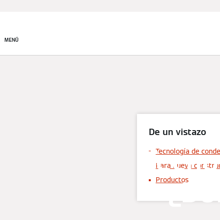
Productos
Soluciones de
climatización
MENÚ
De un vistazo
Tecno
Tecnología de cond
Para nueva constru
¿Dó
Productos