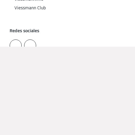
Viessmann Club
Redes sociales
Busca tú servicio técnico
Aviso Legal
Protección de datos
Cookies y Seguimiento
Condiciones de uso