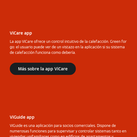
ViCare app
La app ViCare ofrece un control intuitivo de la calefacción. Green for
go: el usuario puede ver de un vistazo en la aplicación si su sistema
de calefacción funciona como debería.
Más sobre la app ViCare
ViGuide app
ViGuide es una aplicación para socios comerciales. Dispone de
numerosas funciones para supervisar y controlar sistemas tanto en
viviendas unifamiliares como en edificios de apartamentos y