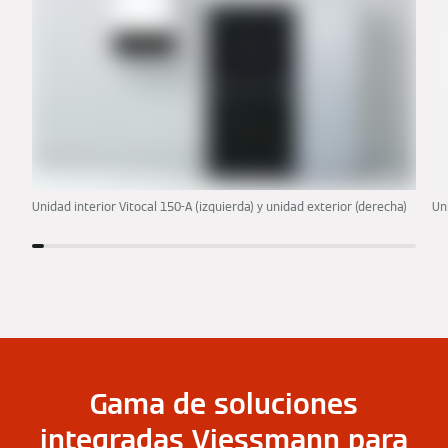
Unidad interior Vitocal 150-A (izquierda) y unidad exterior (derecha)
Un
Gama de soluciones
integradas Viessmann para