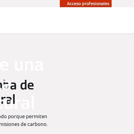
Acceso profesionales
upuesto sin
Profesionales
promiso
de una
La
mba de
ral
tural
 todo porque permiten
emisiones de carbono.