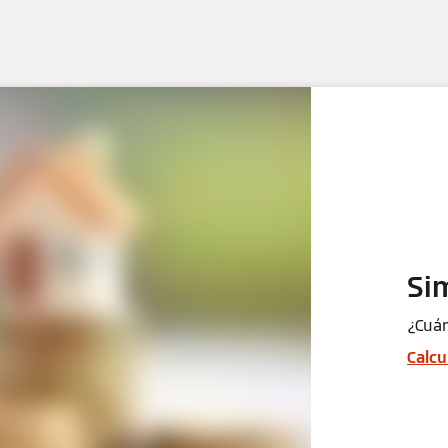
Si
¿Cuán
Calcu