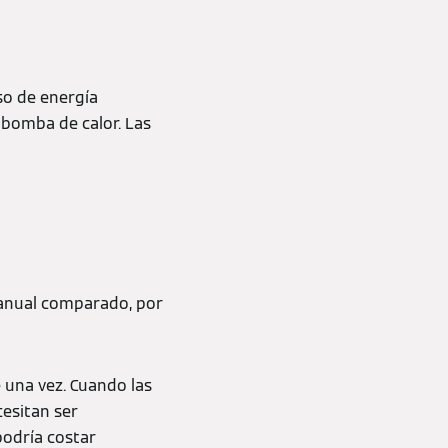
so de energía
bomba de calor. Las
 anual comparado, por
e una vez. Cuando las
cesitan ser
podría costar