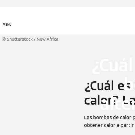
Productos
Soluciones de
climatización
MENÚ
© Shutterstock / New Africa
¿Cuál
b
¿Cuál es
calor? La
alte
Las bombas de calor p
obtener calor a parti