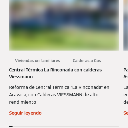
Viviendas unifamiliares
Calderas a Gas
Central Térmica La Rinconada con calderas
Pa
Viessmann
A
Reforma de Central Térmica “La Rinconada” en
La
Aravaca, con Calderas VIESSMANN de alto
en
rendimiento
de
Seguir leyendo
S