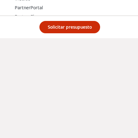
PartnerPortal
PartnerShop
viessmann.live
Solicitar presupuesto
Viessmann Club
Redes sociales
Busca tú servicio técnico