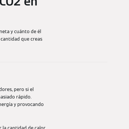
 CO2 en
neta y cuánto de él
 cantidad que creas
ores, pero si el
masiado rápido.
energía y provocando
 la cantidad de calor