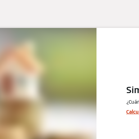
Si
¿Cuán
Calcu