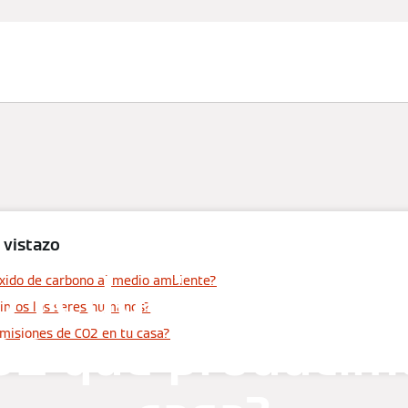
Servicio
Busca tu
Pres
técnico
producto
com
 vistazo
 reducir las emi
óxido de carbono al medio ambiente?
imos los seres humanos?
O2 que producim
emisiones de CO2 en tu casa?