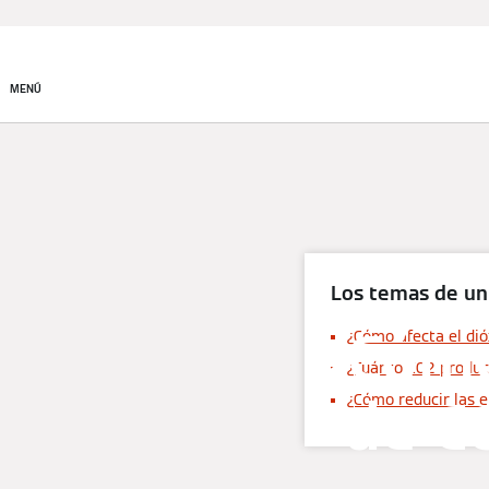
Productos
Soluciones de
climatización
MENÚ
Los temas de un
¿Cómo
¿Cómo afecta el di
¿Cuánto CO2 produc
de C
¿Cómo reducir las 