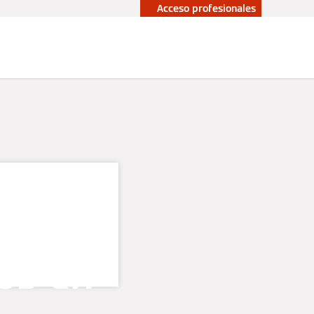
Acceso profesionales
upuesto sin
Profesionales
promiso
siones
os en