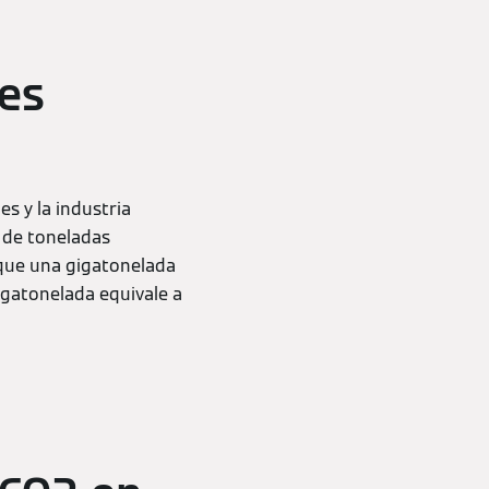
es
es y la industria
s de toneladas
a que una gigatonelada
igatonelada equivale a