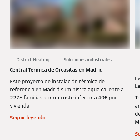
District Heating
Soluciones industriales
Central Térmica de Orcasitas en Madrid
La
Este proyecto de instalación térmica de
L
referencia en Madrid suministra agua caliente a
2276 familias por un coste inferior a 40€ por
Tr
vivienda
an
de
Seguir leyendo
M
S