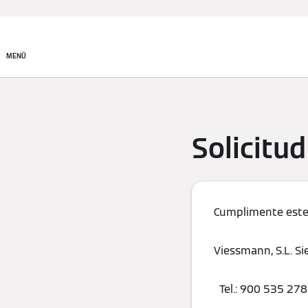
Productos
Soluciones de
climatización
MENÚ
Solicitud
Cumplimente este 
Viessmann, S.L. Si
Tel.: 900 535 27