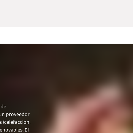
 de
 un proveedor
 (calefacción,
renovables. El