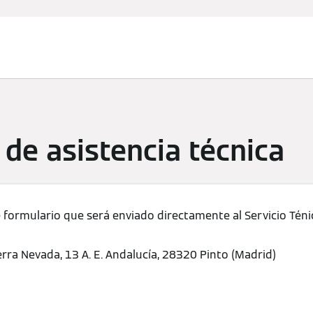
Servicio
Busca tu
Pres
técnico
producto
com
 de asistencia técnica
formulario que será enviado directamente al Servicio Tén
erra Nevada, 13 A. E. Andalucía, 28320 Pinto (Madrid)
8