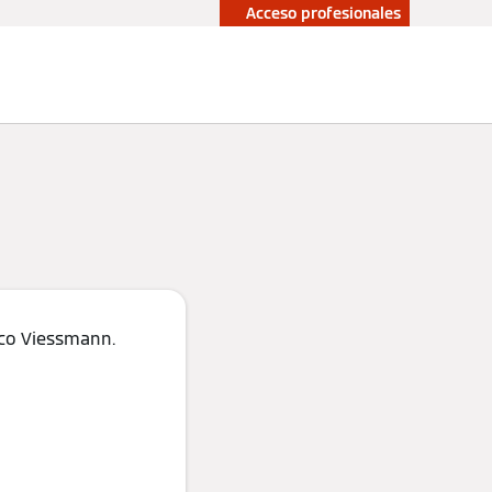
Acceso profesionales
upuesto sin
Profesionales
promiso
ico Viessmann.